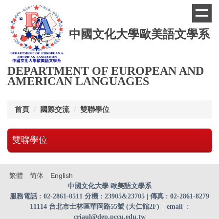
跳
到
主
中國文化大學歐美語文學系
要
內
容
區
DEPARTMENT OF EUROPEAN AND
AMERICAN LANGUAGES
首頁
國際交流
雙聯學位
雙聯學位
繁體
简体
English
中國文化大學 歐美語文學系
服務電話 : 02-2861-0511 分機 : 23905&23705 | 傳真 : 02-2861-8279
11114 台北市士林區華岡路55號 (大仁館2F)
| email
:
criaul@dep.pccu.edu.tw